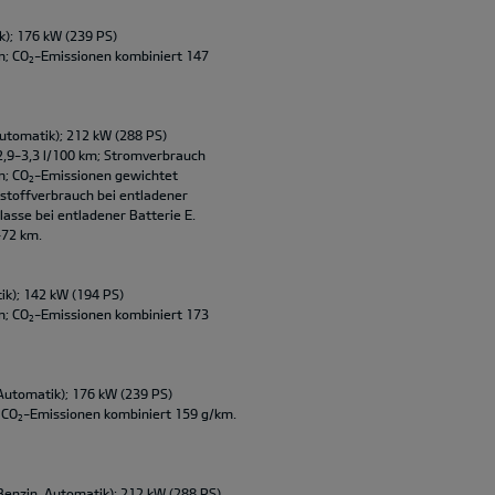
); 176 kW (239 PS)
m; CO
-Emissionen kombiniert 147
2
utomatik); 212 kW (288 PS)
2,9-3,3 l/100 km; Stromverbrauch
m; CO
-Emissionen gewichtet
2
tstoffverbrauch bei entladener
lasse bei entladener Batterie E.
-72 km.
ik); 142 kW (194 PS)
m; CO
-Emissionen kombiniert 173
2
Automatik); 176 kW (239 PS)
 CO
-Emissionen kombiniert 159 g/km.
2
Benzin, Automatik); 212 kW (288 PS)