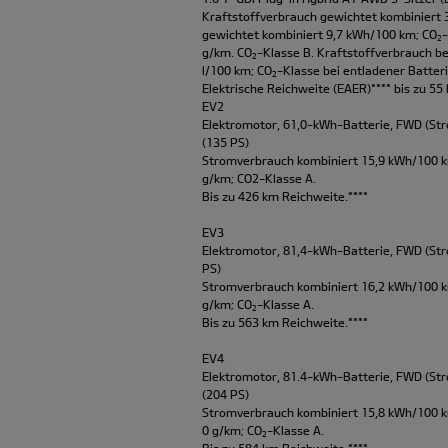
Kraftstoffverbrauch gewichtet kombiniert 
gewichtet kombiniert 9,7 kWh/100 km; CO
2
g/km. CO
-Klasse B. Kraftstoffverbrauch be
2
l/100 km; CO
-Klasse bei entladener Batteri
2
Elektrische Reichweite (EAER)**** bis zu 55
EV2
Elektromotor, 61,0-kWh-Batterie, FWD (Str
(135 PS)
Stromverbrauch kombiniert 15,9 kWh/100 k
g/km; CO2-Klasse A.
Bis zu 426 km Reichweite.****
EV3
Elektromotor, 81,4-kWh-Batterie, FWD (Str
PS)
Stromverbrauch kombiniert 16,2 kWh/100 
g/km; CO
-Klasse A.
2
Bis zu 563 km Reichweite.****
EV4
Elektromotor, 81.4-kWh-Batterie, FWD (Str
(204 PS)
Stromverbrauch kombiniert 15,8 kWh/100 
0 g/km; CO
-Klasse A.
2
Bis zu 584 km Reichweite.****