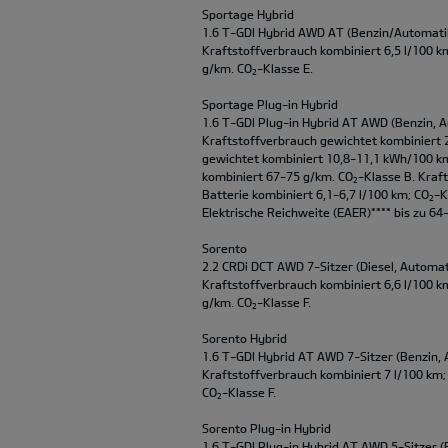
Sportage Hybrid
1.6 T-GDI Hybrid AWD AT (Benzin/Automatik
Kraftstoffverbrauch kombiniert 6,5 l/100 k
g/km. CO
-Klasse E.
2
Sportage Plug-in Hybrid
1.6 T-GDI Plug-in Hybrid AT AWD (Benzin, A
Kraftstoffverbrauch gewichtet kombiniert 
gewichtet kombiniert 10,8-11,1 kWh/100 k
kombiniert 67-75 g/km. CO
-Klasse B. Kraf
2
Batterie kombiniert 6,1-6,7 l/100 km; CO
-K
2
Elektrische Reichweite (EAER)**** bis zu 64
Sorento
2.2 CRDi DCT AWD 7-Sitzer (Diesel, Automat
Kraftstoffverbrauch kombiniert 6,6 l/100 k
g/km. CO
-Klasse F.
2
Sorento Hybrid
1.6 T-GDI Hybrid AT AWD 7-Sitzer (Benzin, 
Kraftstoffverbrauch kombiniert 7 l/100 km;
CO
-Klasse F.
2
Sorento Plug-in Hybrid
1.6 T-GDI Plug-in Hybrid AT AWD 5-Sitzer (