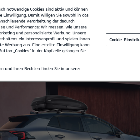
sch notwendige Cookies sind aktiv und können
e Einwilligung. Damit willigen Sie sowohl in das
 anschließende Verarbeitung der dadurch
se und Performance: Wir messen, wie unsere
ACB Dornig GmbH
Tel. :
03741 - 3070
rketing und personalisierte Werbung: Unsere
rhaltens ein Interessenprofil und spielen Ihnen
Cookie-Einstel
e Werbung aus. Eine erteilte Einwilligung kann
utton „Cookies“ in der Kopfzeile gelangen Sie
n und Ihren Rechten finden Sie in unserer