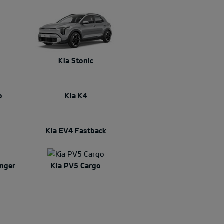
Kia Stonic
o
Kia K4
Kia EV4 Fastback
nger
Kia PV5 Cargo