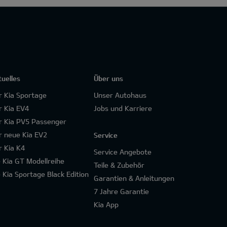
tuelles
Über uns
r Kia Sportage
Unser Autohaus
r Kia EV4
Jobs und Karriere
r Kia PV5 Passenger
r neue Kia EV2
Service
r Kia K4
Service Angebote
e Kia GT Modellreihe
Teile & Zubehör
e Kia Sportage Black Edition
Garantien & Anleitungen
7 Jahre Garantie
Kia App