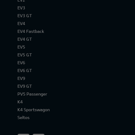
EV3
EV3 GT
EV4
EV4 Fastback
EV4 GT
EV5
EV5 GT
EV6
EV6 GT
EV9
EV9 GT
PV5 Passenger
K4
K4 Sportswagon
Seltos