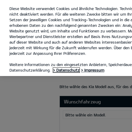
Diese Website verwendet Cookies und ähnliche Technologien. Techni
open
nicht deaktiviert werden. Für alle weiteren Zwecke bitten wir um Ihr
menu
Setzen der jeweiligen Cookies und Tracking-Technologien und in die
erhobenen Daten zu den nachfolgend genannten Zwecken ein: Analy
Website genutzt wird, um Inhalte und Funktionen zu verbessern. Ma
Werbepartner und Dienstleister erstellen auf Basis Ihres Nutzungsve
INZAHLUNGNAHME
auf dieser Website und auch auf anderen Websites interessenbasiert
jederzeit mit Wirkung für die Zukunft widerrufen werden. Über den B
jederzeit zur Anpassung Ihrer Präferenzen.
INZAHLUNGN
Weitere Informationen zu den eingesetzten Anbietern, Speicherdauer
Datenschutzerklärung.
> Datenschutz
> Impressum
Bitte wähle das Kia Modell aus, für das 
Wunschfahrzeug
Bitte wähle ein Modell.