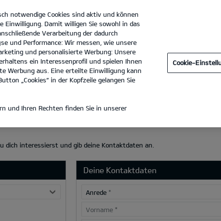
sch notwendige Cookies sind aktiv und können
e Einwilligung. Damit willigen Sie sowohl in das
 anschließende Verarbeitung der dadurch
se und Performance: Wir messen, wie unsere
ACB Dornig GmbH
Tel. :
03741 - 3070
rketing und personalisierte Werbung: Unsere
rhaltens ein Interessenprofil und spielen Ihnen
Cookie-Einstel
e Werbung aus. Eine erteilte Einwilligung kann
utton „Cookies“ in der Kopfzeile gelangen Sie
AHME
n und Ihren Rechten finden Sie in unserer
du dich interessierst und gib deine Kontaktdaten an.
Deine Kontaktdaten
Anrede
*
Vorname
*