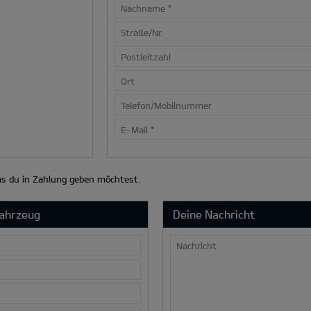
Nachname
*
Straße/Nr.
Postleitzahl
Ort
Telefon/Mobilnummer
E-Mail
*
das du in Zahlung geben möchtest.
Fahrzeug
Deine Nachricht
Nachricht