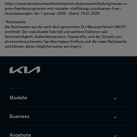
https://www.bundesumweltministerium.de/pressemitteilung/neues-e-
auto-foerderprogramm-mit-sozialer-staffelung-zuschuesse-fuer-
neuzulassungen-ab-1-januar-2026
. Stand: 19.01.2026.
¹ Reichweite
Die Reichweite wurde nach dem genormten EU-Messverfahren (WLTP)
ermittelt. Der individuelle Fahrstil und weitere Faktoren wie
Geschwindigkeit, Außentemperatur, Topografie‚ und der Einsatz von
stromverbrauchenden Geräten haben Einfluss auf die reale Reichweite
und können diese möglicherweise verringern.
Modelle
Business
Angebote