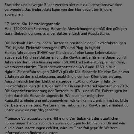
Statische und bewegte Bilder werden hier nur zu Illustrationszwecken
verwendet. Das Endprodukt kann von den hier gezeigten Bildern
abweichen.
* 7-Jahre-Kia-Herstellergarantie
Max. 150.000 km Fahrzeug-Garantie. Abweichungen gemäß den gültigen
Garantiebedingungen, u. a. bei Batterie, Lack und Ausstattung.
Die Hochvolt-Lithium-Ionen-Batterieeinheiten in den Elektrofahrzeugen
(EV), Hybrid-Elektrofahrzeugen (HEV) und Plug-in Hybrid-
Elektrofahrzeugen (PHEV) von Kia sind auf eine lange Lebensdauer
ausgelegt. Für diese Batterien gilt die Kia-Garantie für eine Dauer von 8
Jahren ab der Erstzulassung oder 160.000 km Laufleistung, je nachdem,
was zuerst eintritt. Für Niedervoltbatterien (48 V und 12 V) in Mild-
Hybrid-Elektrofahrzeugen (MHEV) gilt die Kia-Garantie für eine Dauer von
2 Jahren ab der Erstzulassung, unabhängig von der Kilometerleistung.
Ausschließlich bei den Elektrofahrzeugen (EV) und Plug-in Hybrid-
Elektrofahrzeugen (PHEV) garantiert Kia eine Batteriekapazität von 70 %.
Die Kapazitätsminderung der Batterie in HEV- und MHEV-Fahrzeugen ist
nicht durch die Garantie abgedeckt. Wie du einer möglichen
Kapazitätsminderung entgegenwirken wirken kannst, entnimmst du bitte
der Betriebsanleitung. Weitere Informationen zur Kia-Garantie findest du
unter
www.kia.com/de/garantie.
**Genaue Voraussetzungen, Höhe und Verfügbarkeit der staatlichen
Förderungen hängen von den jeweils gültigen Richtlinien ab. Ob und wie
du die Voraussetzungen erfüllst, wird im Einzelfall geprüft. Weitere
Informationen findest du unter: