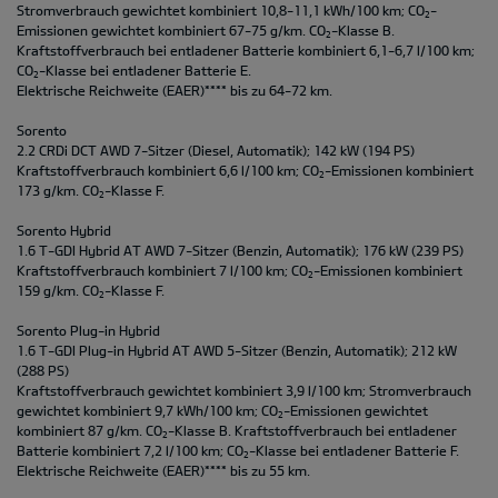
Stromverbrauch gewichtet kombiniert 10,8-11,1 kWh/100 km; CO
-
2
Emissionen gewichtet kombiniert 67-75 g/km. CO
-Klasse B.
2
Kraftstoffverbrauch bei entladener Batterie kombiniert 6,1-6,7 l/100 km;
CO
-Klasse bei entladener Batterie E.
2
Elektrische Reichweite (EAER)**** bis zu 64-72 km.
Sorento
2.2 CRDi DCT AWD 7-Sitzer (Diesel, Automatik); 142 kW (194 PS)
Kraftstoffverbrauch kombiniert 6,6 l/100 km; CO
-Emissionen kombiniert
2
173 g/km. CO
-Klasse F.
2
Sorento Hybrid
1.6 T-GDI Hybrid AT AWD 7-Sitzer (Benzin, Automatik); 176 kW (239 PS)
Kraftstoffverbrauch kombiniert 7 l/100 km; CO
-Emissionen kombiniert
2
159 g/km. CO
-Klasse F.
2
Sorento Plug-in Hybrid
1.6 T-GDI Plug-in Hybrid AT AWD 5-Sitzer (Benzin, Automatik); 212 kW
(288 PS)
Kraftstoffverbrauch gewichtet kombiniert 3,9 l/100 km; Stromverbrauch
gewichtet kombiniert 9,7 kWh/100 km; CO
-Emissionen gewichtet
2
kombiniert 87 g/km. CO
-Klasse B. Kraftstoffverbrauch bei entladener
2
Batterie kombiniert 7,2 l/100 km; CO
-Klasse bei entladener Batterie F.
2
Elektrische Reichweite (EAER)**** bis zu 55 km.