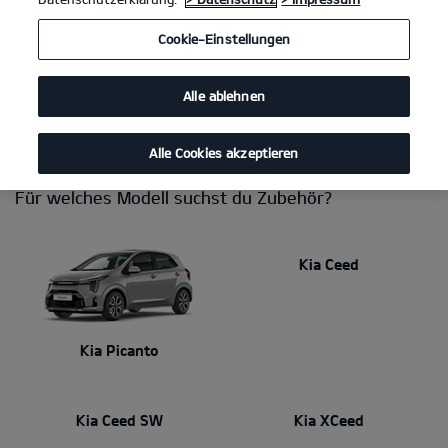
Du brauchst eine Anhängerkupplung, willst das Interieur
Cookie-Einstellungen
persönlicher gestalten, Fahrräder transportieren oder einen sicheren
Platz für deine Hunde schaffen? Mit Kia Zubehör stimmst du dein
Auto perfekt auf deinen Alltag ab. Dabei kannst du dich immer auf
Alle ablehnen
makellose Qualität und Passgenauigkeit verlassen. Dein Kia Händler
berät dich gerne!
Alle Cookies akzeptieren
Für welches Modell suchst du Zubehör?
Kia Ceed
Kia Picanto
Kia Ceed SW
Kia XCeed