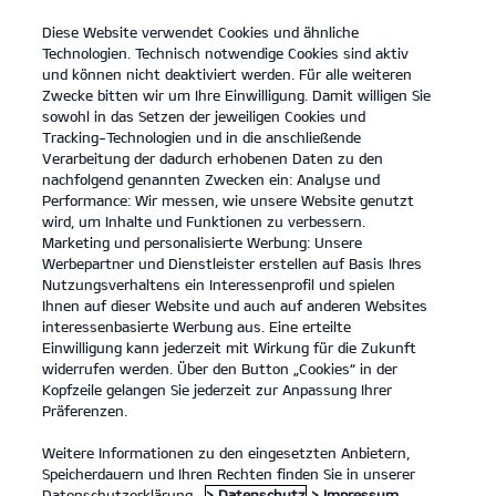
Diese Website verwendet Cookies und ähnliche
open
Technologien. Technisch notwendige Cookies sind aktiv
menu
und können nicht deaktiviert werden. Für alle weiteren
KONTAKT
Zwecke bitten wir um Ihre Einwilligung. Damit willigen Sie
sowohl in das Setzen der jeweiligen Cookies und
Tracking-Technologien und in die anschließende
KIA ZUBEHÖR
Verarbeitung der dadurch erhobenen Daten zu den
nachfolgend genannten Zwecken ein: Analyse und
Performance: Wir messen, wie unsere Website genutzt
KIA ZUBEHÖR
wird, um Inhalte und Funktionen zu verbessern.
Marketing und personalisierte Werbung: Unsere
Werbepartner und Dienstleister erstellen auf Basis Ihres
Nutzungsverhaltens ein Interessenprofil und spielen
Ihnen auf dieser Website und auch auf anderen Websites
interessenbasierte Werbung aus. Eine erteilte
Einwilligung kann jederzeit mit Wirkung für die Zukunft
widerrufen werden. Über den Button „Cookies“ in der
Kopfzeile gelangen Sie jederzeit zur Anpassung Ihrer
Präferenzen.
Weitere Informationen zu den eingesetzten Anbietern,
KIA ORIGINALZUBEHÖR – DAMIT DEIN AUTO ZU DIR
Speicherdauern und Ihren Rechten finden Sie in unserer
PASST.
Datenschutzerklärung.
> Datenschutz
> Impressum