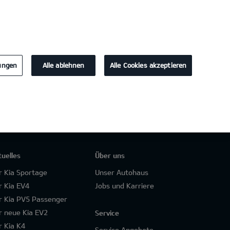
KONTAKT
lungen
Alle ablehnen
Alle Cookies akzeptieren
tuelles
Über uns
r Kia Sportage
Unser Autohaus
r Kia EV4
Jobs und Karriere
r Kia PV5 Passenger
r neue Kia EV2
Service
r Kia K4
Service Angebote