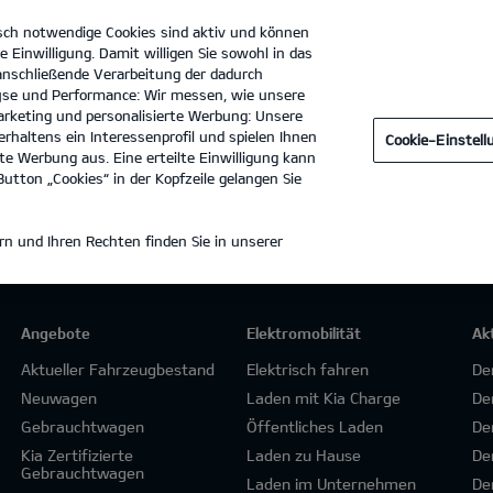
sch notwendige Cookies sind aktiv und können
e Einwilligung. Damit willigen Sie sowohl in das
 anschließende Verarbeitung der dadurch
se und Performance: Wir messen, wie unsere
ACB Dornig GmbH
Tel. :
03741 - 3070
rketing und personalisierte Werbung: Unsere
rhaltens ein Interessenprofil und spielen Ihnen
Cookie-Einstel
e Werbung aus. Eine erteilte Einwilligung kann
utton „Cookies“ in der Kopfzeile gelangen Sie
n und Ihren Rechten finden Sie in unserer
Angebote
Elektromobilität
Ak
Aktueller Fahrzeugbestand
Elektrisch fahren
De
Neuwagen
Laden mit Kia Charge
De
Gebrauchtwagen
Öffentliches Laden
De
Kia Zertifizierte
Laden zu Hause
De
Gebrauchtwagen
Laden im Unternehmen
De