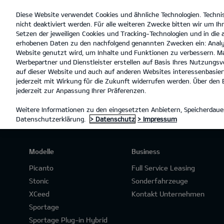
Diese Website verwendet Cookies und ähnliche Technologien. Techni
open
nicht deaktiviert werden. Für alle weiteren Zwecke bitten wir um Ihr
menu
Setzen der jeweiligen Cookies und Tracking-Technologien und in die
erhobenen Daten zu den nachfolgend genannten Zwecken ein: Analy
Website genutzt wird, um Inhalte und Funktionen zu verbessern. Ma
Werbepartner und Dienstleister erstellen auf Basis Ihres Nutzungsve
PROBEFAHRT
auf dieser Website und auch auf anderen Websites interessenbasiert
jederzeit mit Wirkung für die Zukunft widerrufen werden. Über den B
jederzeit zur Anpassung Ihrer Präferenzen.
Weitere Informationen zu den eingesetzten Anbietern, Speicherdauer
Datenschutzerklärung.
> Datenschutz
> Impressum
Modelle
Business
Picanto
Full Service Leasing
Stonic
Sonderfahrzeuge
XCeed
Kontakt Unternehmen
Sportage
Sportage Plug-in Hybrid